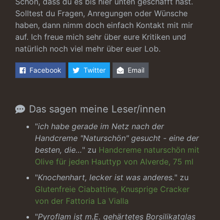
Schön, dass du es bis hier unten geschafft hast.
Solltest du Fragen, Anregungen oder Wünsche
haben, dann nimm doch einfach Kontakt mit mir
auf. Ich freue mich sehr über eure Kritiken und
natürlich noch viel mehr über euer Lob.
Facebook
Twitter
Email
Das sagen meine Leser/innen
"
ich habe gerade im Netz nach der
Handcreme "Naturschön" gesucht - eine der
besten, die…
" zu
Handcreme naturschön mit
Olive für jeden Hauttyp von Alverde, 75 ml
"
Knochenhart, lecker ist was anderes.
" zu
Glutenfreie Ciabattine, Knusprige Cracker
von der Fattoria La Vialla
"
Pyroflam ist m.E. gehärtetes Borsilikatglas