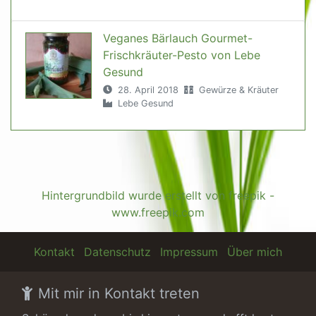
Veganes Bärlauch Gourmet-
Frischkräuter-Pesto von Lebe
Gesund
28. April 2018
Gewürze & Kräuter
Lebe Gesund
Hintergrundbild wurde erstellt von freepik -
www.freepik.com
Kontakt
Datenschutz
Impressum
Über mich
Mit mir in Kontakt treten