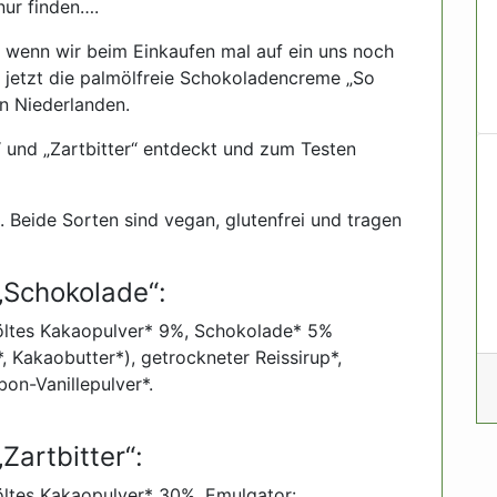
nur finden….
 wenn wir beim Einkaufen mal auf ein uns noch
. jetzt die palmölfreie Schokoladencreme „So
n Niederlanden.
 und „Zartbitter“ entdeckt und zum Testen
. Beide Sorten sind vegan, glutenfrei und tragen
„Schokolade“:
töltes Kakaopulver* 9%, Schokolade* 5%
, Kakaobutter*), getrockneter Reissirup*,
on-Vanillepulver*.
Zartbitter“:
öltes Kakaopulver* 30%, Emulgator: