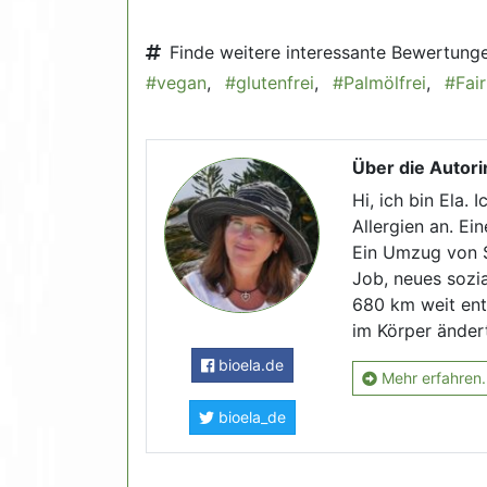
Finde weitere interessante Bewertung
#vegan
,
#glutenfrei
,
#Palmölfrei
,
#Fai
Über die Autori
Hi, ich bin Ela. 
Allergien an. E
Ein Umzug von S
Job, neues sozia
680 km weit ent
im Körper ändert
bioela.de
Mehr erfahren.
bioela_de