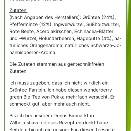
Zutaten:
(Nach Angaben des Herstellers): Grün­tee (24%),
Pfef­fer­min­ze (12%), Ing­wer­wur­zel, Sü­ßholz­wur­zel,
Rote Beete, Ace­ro­la­kir­schen, Echi­nacea-Blät­ter
und -Wur­zel, Ho­lun­der­bee­ren, Ha­ge­but­te (4%), na­
tür­li­ches Oran­gen­aro­ma, na­tür­li­ches Schwar­ze-Jo­
han­nis­bee­ren-Aroma.
Die Zutaten stammen aus gentechnikfreien
Zutaten.
Ich muss zugeben, dass ich nicht wirklich ein
Grüntee-Fan bin. Ich habe diesen wonderberry
green Bio-Tee von Pukka mehrfach versucht. Er
schmeckt gut, aber mehr auch nicht.
Bis ich bei unserem Denns Biomarkt in
Wilhelmshaven dieses Rezept entdeckt habe.
Seitdem bin ich ein riesiger Fan dieser Teesorte,