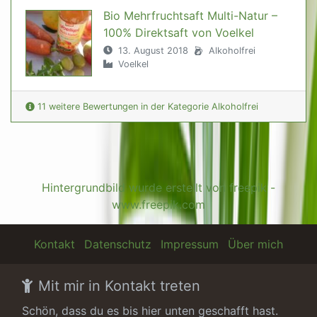
Bio Mehrfruchtsaft Multi-Natur –
100% Direktsaft von Voelkel
13. August 2018
Alkoholfrei
Voelkel
11 weitere Bewertungen in der Kategorie Alkoholfrei
Hintergrundbild wurde erstellt von freepik -
www.freepik.com
Kontakt
Datenschutz
Impressum
Über mich
Mit mir in Kontakt treten
Schön, dass du es bis hier unten geschafft hast.