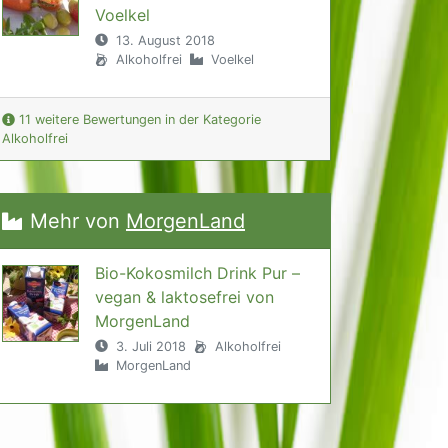
Voelkel
13. August 2018
Alkoholfrei
Voelkel
11 weitere Bewertungen in der Kategorie
Alkoholfrei
Mehr von
MorgenLand
Bio-Kokosmilch Drink Pur –
vegan & laktosefrei von
MorgenLand
3. Juli 2018
Alkoholfrei
MorgenLand