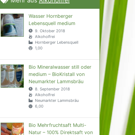
Mehr aus
Alkoholfrei
Wasser Hornberger
Lebensquell medium
9. Oktober 2018
Alkoholfrei
Hornberger Lebensquell
1,00
Bio Mineralwasser still oder
medium – BioKristall von
Neumarkter Lammsbräu
8. September 2018
Alkoholfrei
Neumarkter Lammsbräu
6,00
Bio Mehrfruchtsaft Multi-
Natur – 100% Direktsaft von